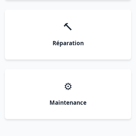
🔨
Réparation
⚙️
Maintenance