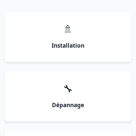
🚿
Installation
🔧
Dépannage