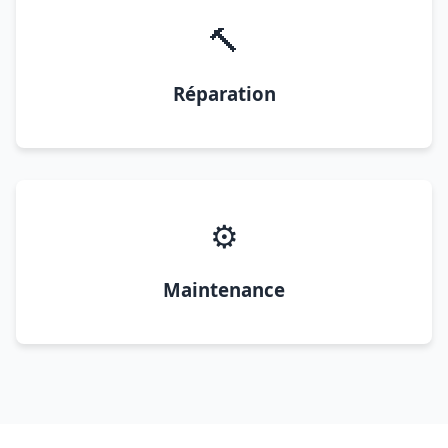
🔨
Réparation
⚙️
Maintenance