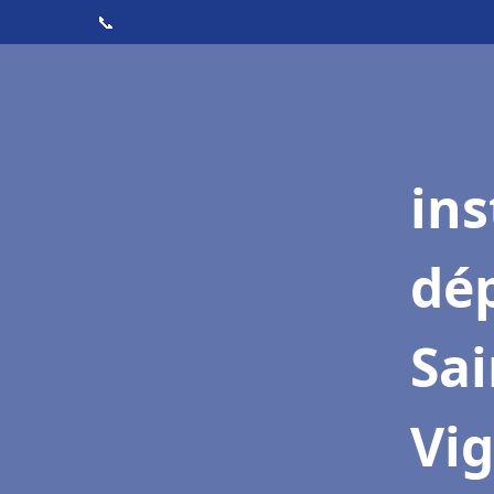
📞
ins
dé
Sai
Vi