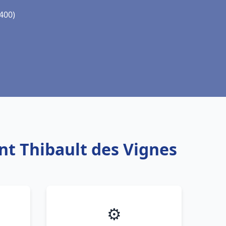
7400)
nt Thibault des Vignes
⚙️