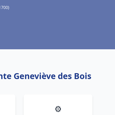
1700)
inte Geneviève des Bois
⚙️