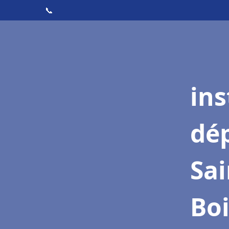
📞
ins
dé
Sai
Boi