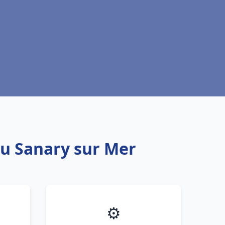
au Sanary sur Mer
⚙️