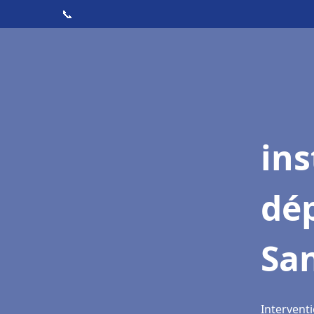
📞
ins
dé
Sa
Intervent