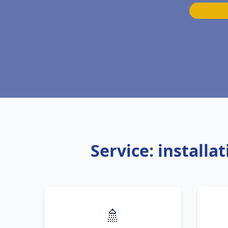
Service: install
🚿