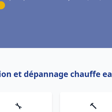
ation et dépannage chauffe e
🔧
🔨