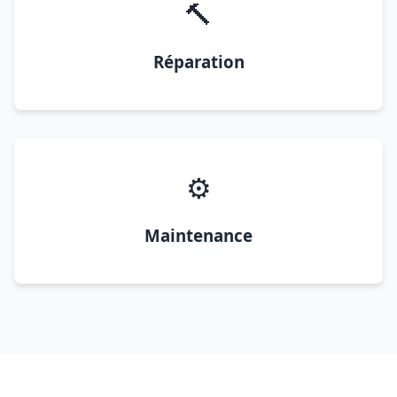
🔨
Réparation
⚙️
Maintenance