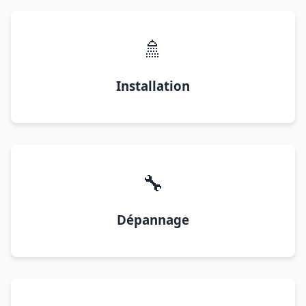
🚿
Installation
🔧
Dépannage