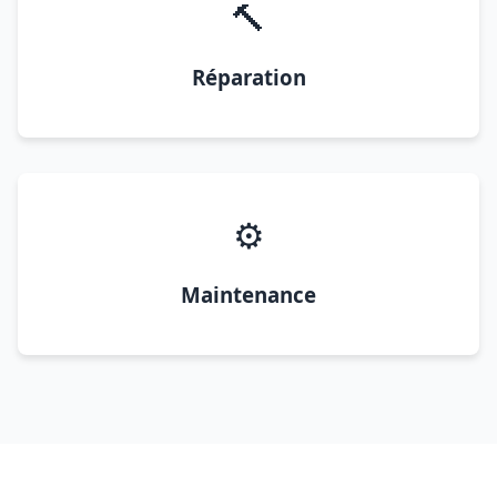
🔨
Réparation
⚙️
Maintenance