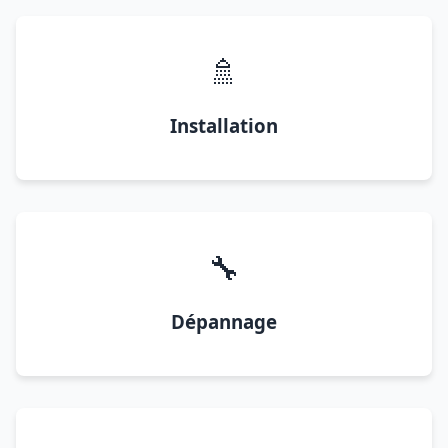
🚿
Installation
🔧
Dépannage