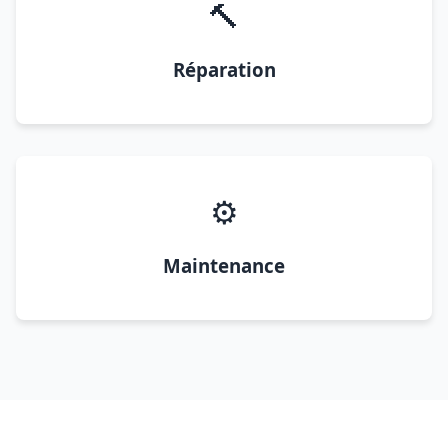
🔨
Réparation
⚙️
Maintenance