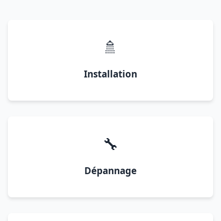
🚿
Installation
🔧
Dépannage