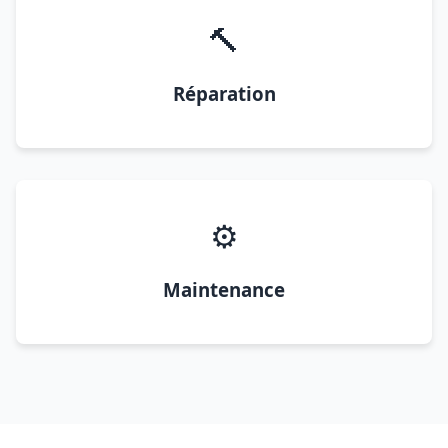
🔨
Réparation
⚙️
Maintenance