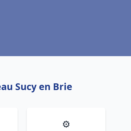
eau Sucy en Brie
⚙️