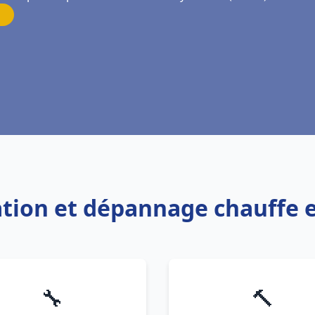
lation et dépannage chauffe 
🔧
🔨