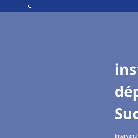
📞
ins
dé
Suc
Interventi