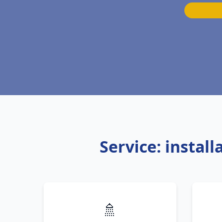
Service: instal
🚿