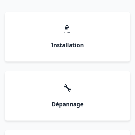
🚿
Installation
🔧
Dépannage