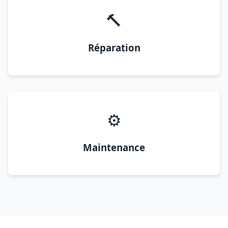
🔨
Réparation
⚙️
Maintenance