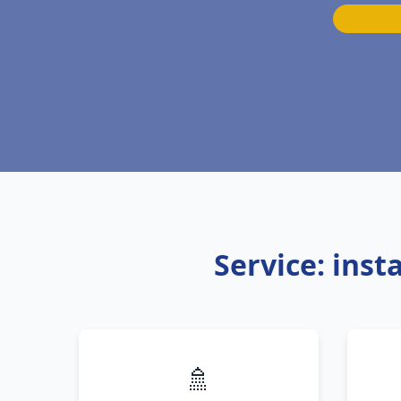
Service: inst
🚿