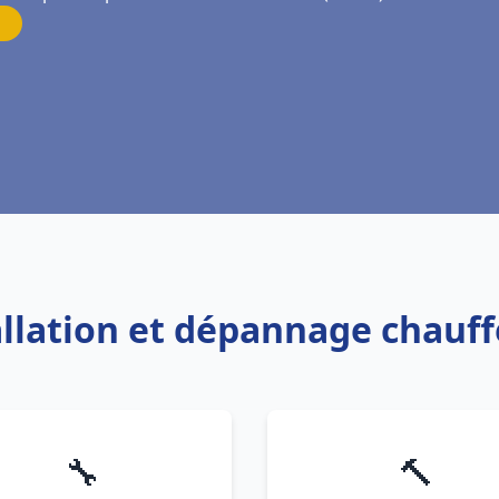
allation et dépannage chauf
🔧
🔨