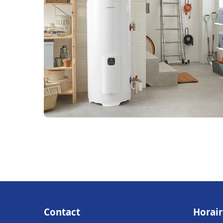
Contact
Horair