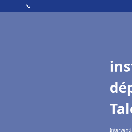
📞
ins
dé
Ta
Interventi