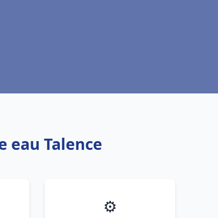
fe eau Talence
⚙️