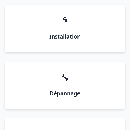
🚿
Installation
🔧
Dépannage