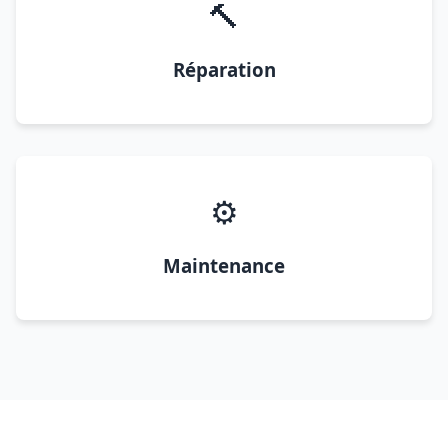
🔨
Réparation
⚙️
Maintenance