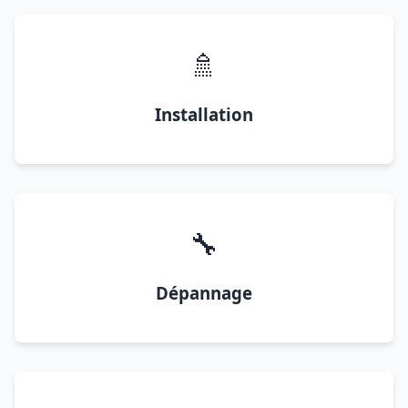
🚿
Installation
🔧
Dépannage