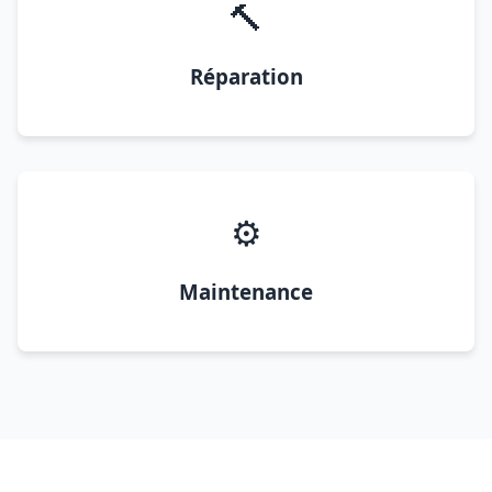
🔨
Réparation
⚙️
Maintenance