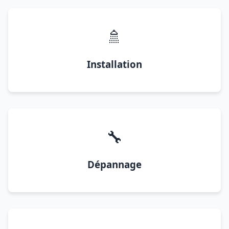
🚿
Installation
🔧
Dépannage