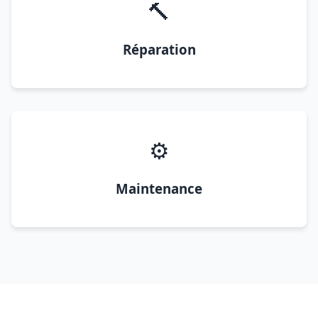
🔨
Réparation
⚙️
Maintenance