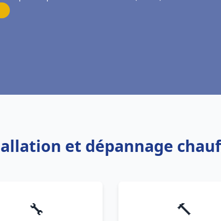
tallation et dépannage chau
🔧
🔨