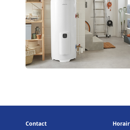
Contact
Horair