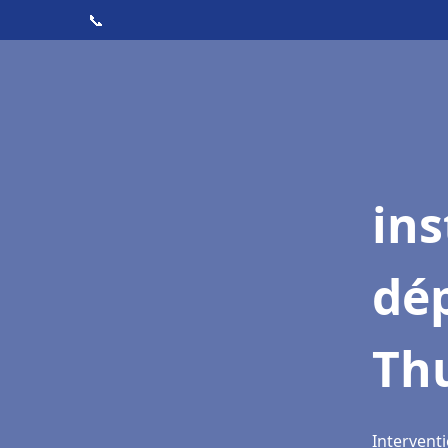
📞
ins
dé
Th
Interventi