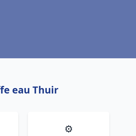
ffe eau Thuir
⚙️