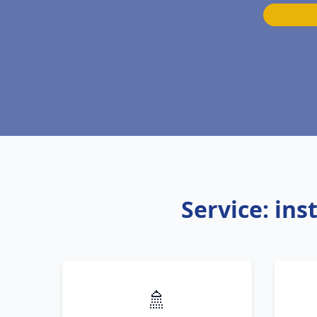
Service: ins
🚿