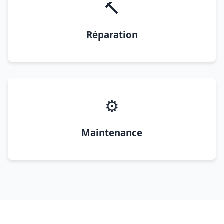
🔨
Réparation
⚙️
Maintenance