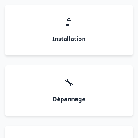
🚿
Installation
🔧
Dépannage