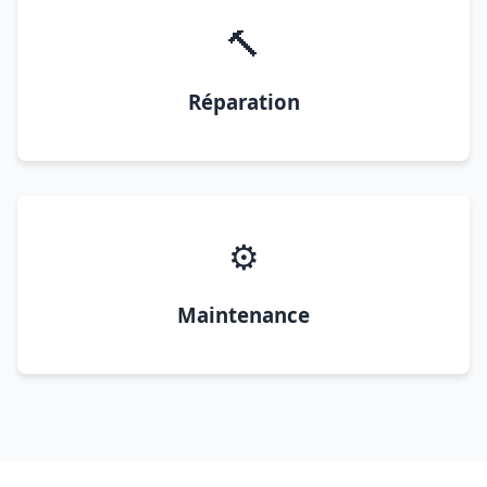
🔨
Réparation
⚙️
Maintenance