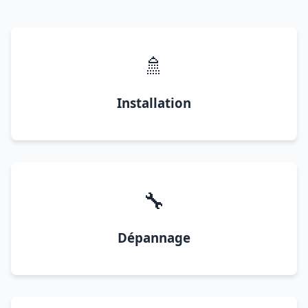
🚿
Installation
🔧
Dépannage