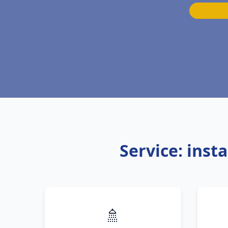
Service: inst
🚿