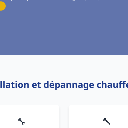
allation et dépannage chauf
🔧
🔨