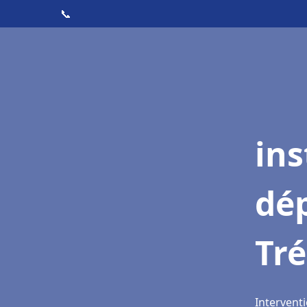
📞
ins
dé
Tr
Intervent