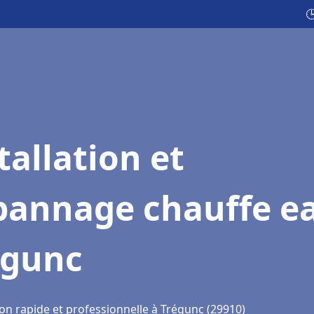

tallation et
pannage chauffe e
égunc
ion rapide et professionnelle à Trégunc (29910)