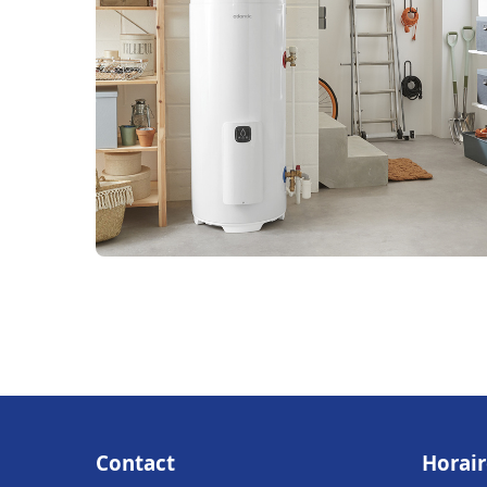
Contact
Horair