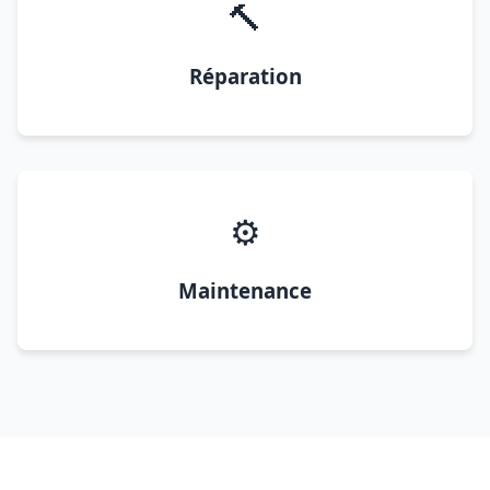
🔨
Réparation
⚙️
Maintenance