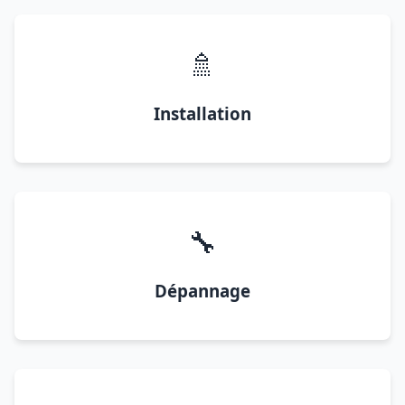
🚿
Installation
🔧
Dépannage