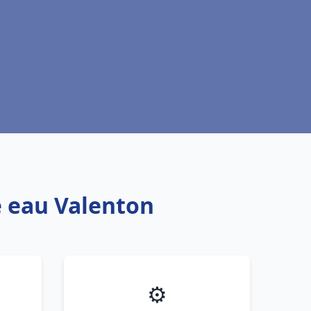
e eau Valenton
⚙️