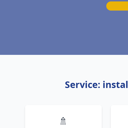
Service: inst
🚿