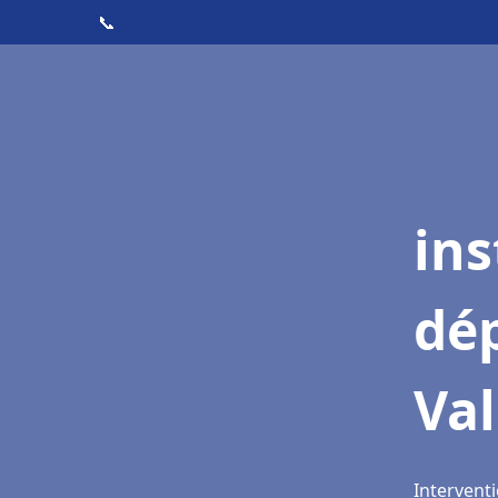
📞
ins
dé
Va
Interventi