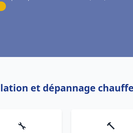
allation et dépannage chauff
🔧
🔨