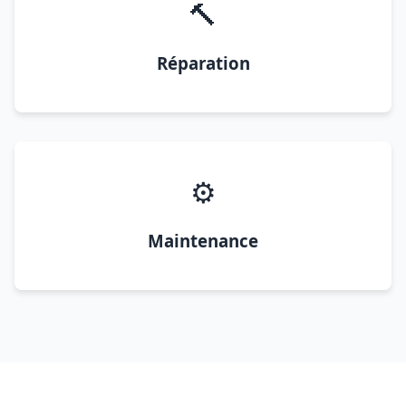
🔨
Réparation
⚙️
Maintenance