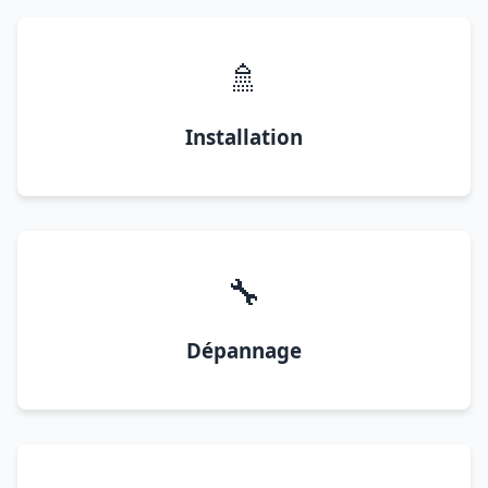
🚿
Installation
🔧
Dépannage