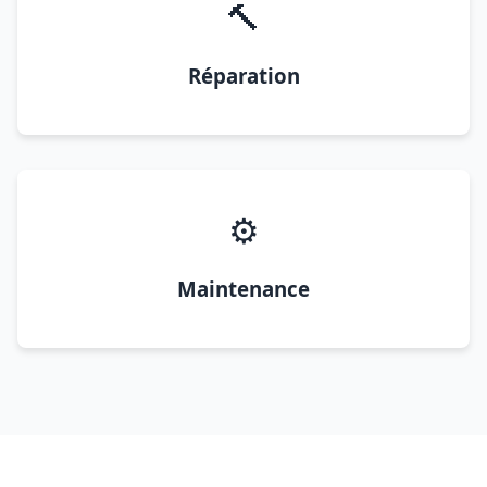
🔨
Réparation
⚙️
Maintenance