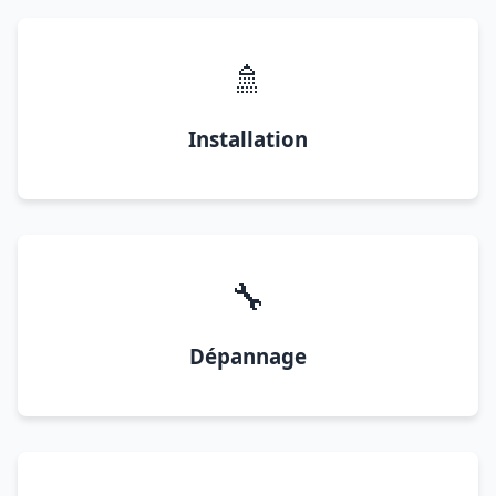
🚿
Installation
🔧
Dépannage