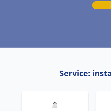
Service: ins
🚿