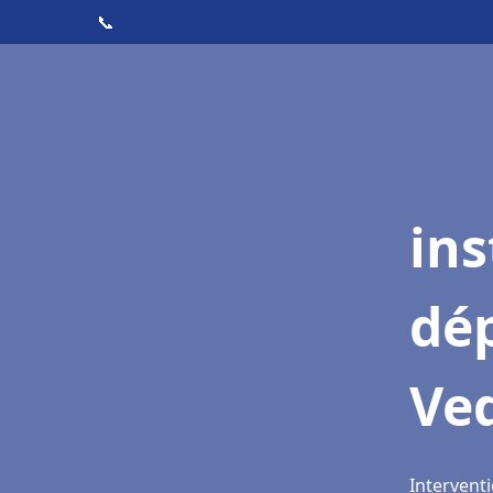
📞
ins
dé
Ve
Intervent