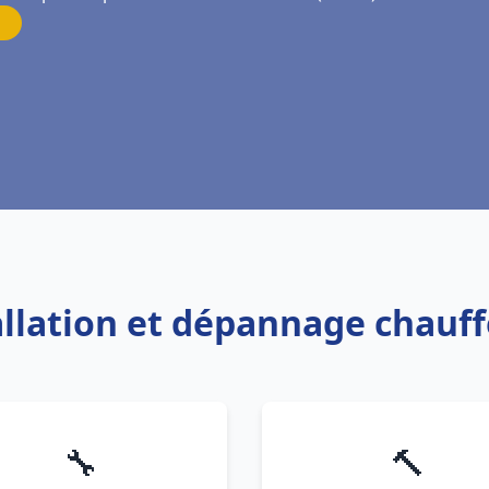
tallation et dépannage chauf
🔧
🔨