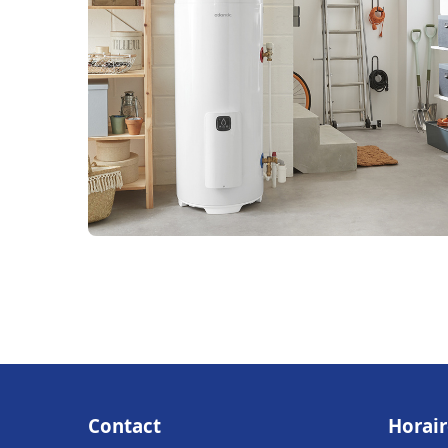
Contact
Horair