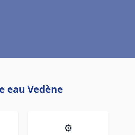
fe eau Vedène
⚙️