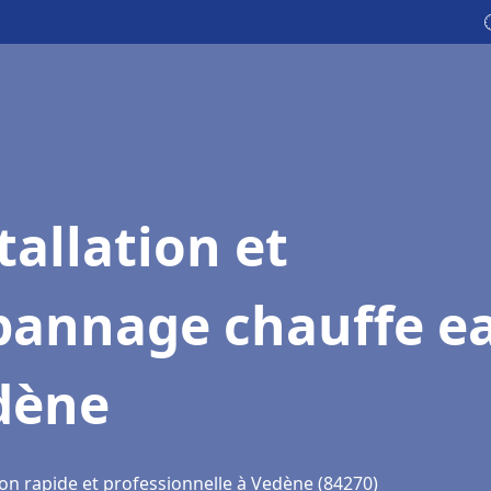
tallation et
pannage chauffe e
dène
ion rapide et professionnelle à Vedène (84270)