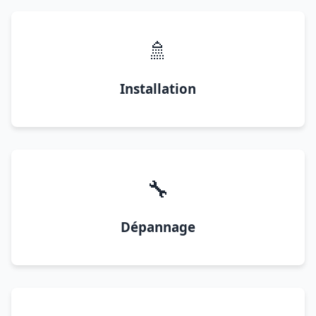
🚿
Installation
🔧
Dépannage