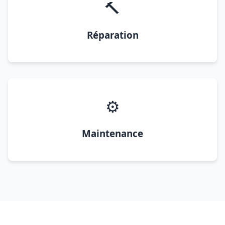
🔨
Réparation
⚙️
Maintenance