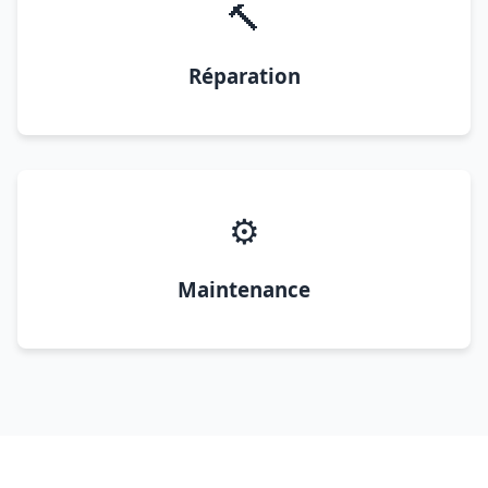
🔨
Réparation
⚙️
Maintenance