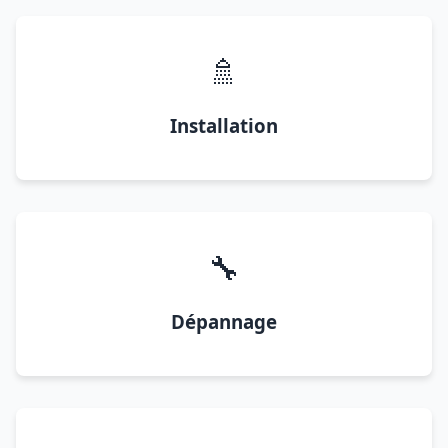
🚿
Installation
🔧
Dépannage