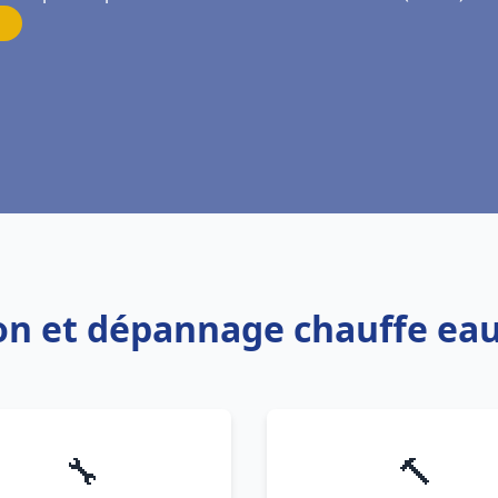
tion et dépannage chauffe eau
🔧
🔨