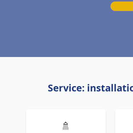
Service: installa
🚿