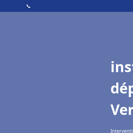
📞
ins
dé
Ver
Interventi