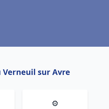
 Verneuil sur Avre
⚙️