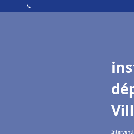
📞
ins
dé
Vil
Interventi