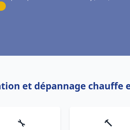
lation et dépannage chauffe e
🔧
🔨