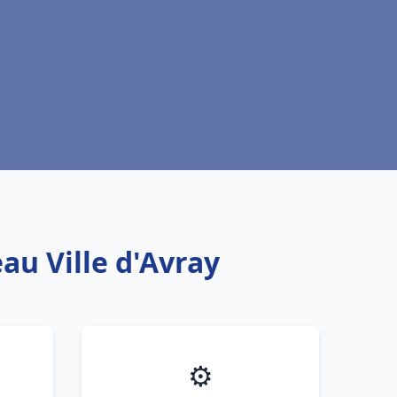
au Ville d'Avray
⚙️