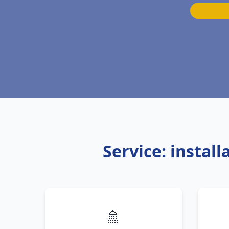
Service: instal
🚿