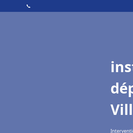
📞
ins
dé
Vil
Interventi