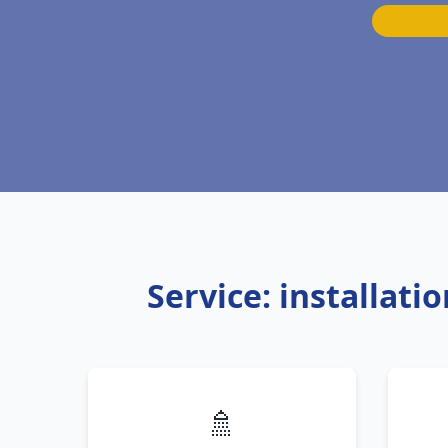
Service: installat
🚿