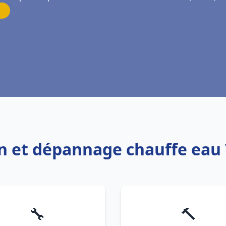
ion et dépannage chauffe eau 
🔧
🔨