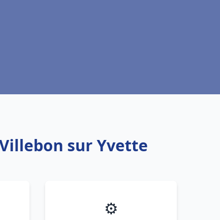
Villebon sur Yvette
⚙️