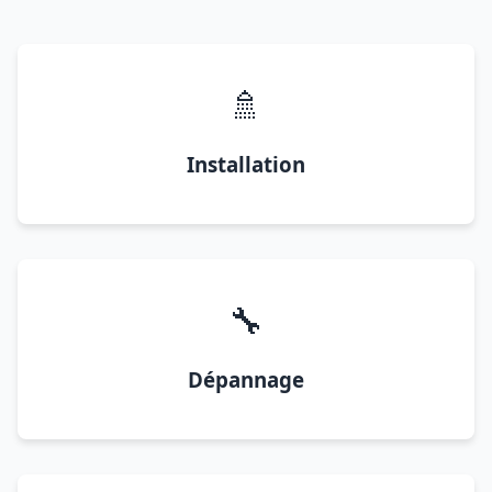
🚿
Installation
🔧
Dépannage