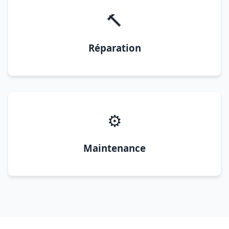
🔨
Réparation
⚙️
Maintenance