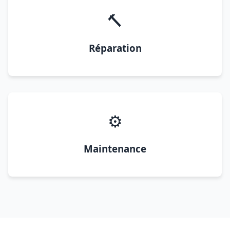
🔨
Réparation
⚙️
Maintenance