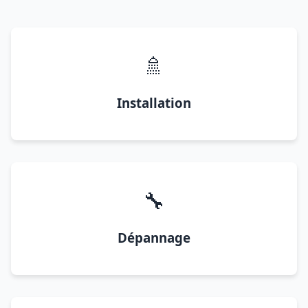
🚿
Installation
🔧
Dépannage