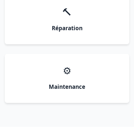
🔨
Réparation
⚙️
Maintenance