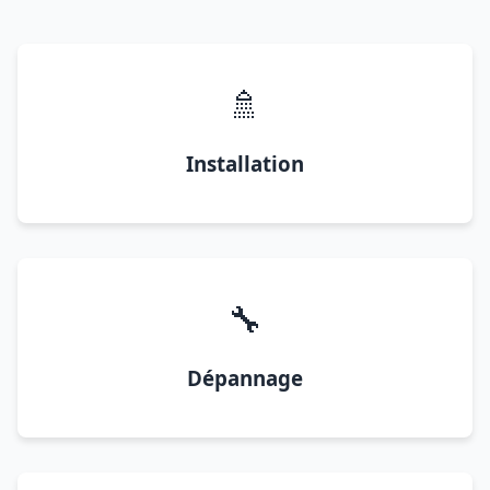
🚿
Installation
🔧
Dépannage