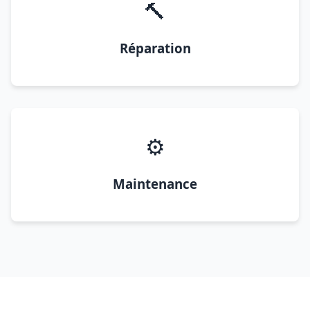
🔨
Réparation
⚙️
Maintenance