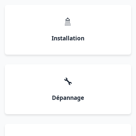
🚿
Installation
🔧
Dépannage