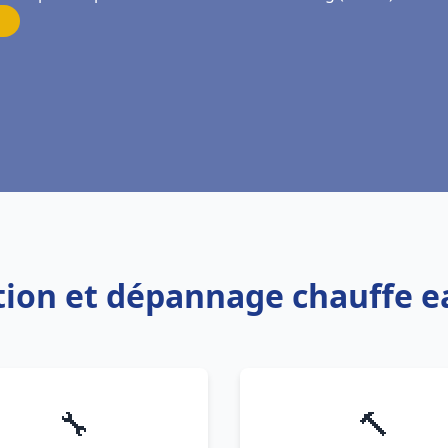
lation et dépannage chauffe
🔧
🔨