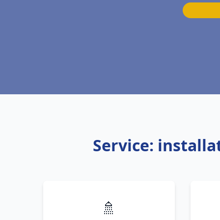
Service: instal
🚿