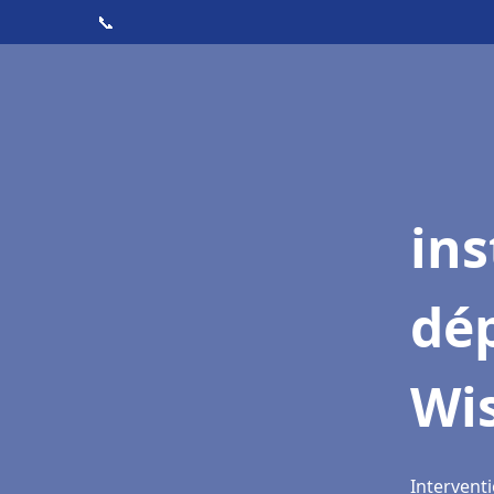
📞
ins
dé
Wi
Intervent