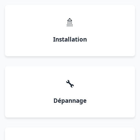
🚿
Installation
🔧
Dépannage