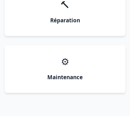
🔨
Réparation
⚙️
Maintenance