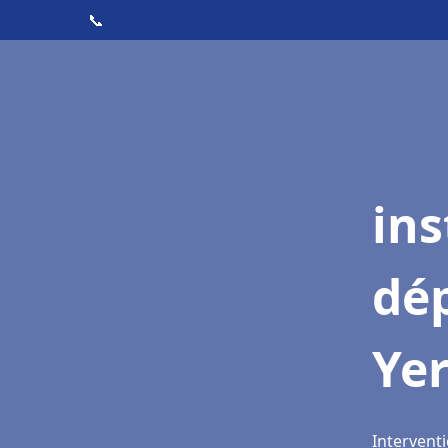
📞
ins
dé
Yer
Interventi