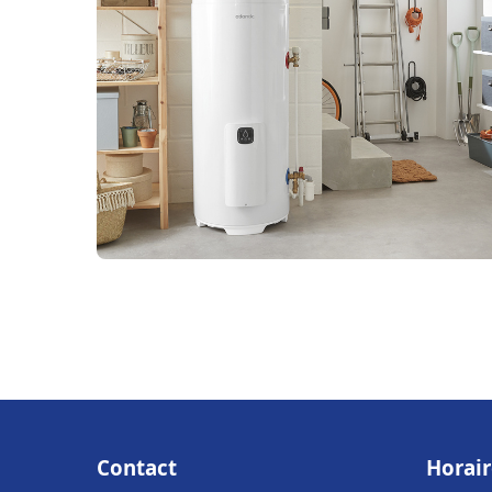
Contact
Horair