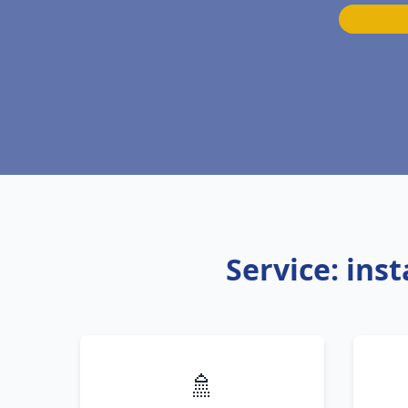
Service: ins
🚿