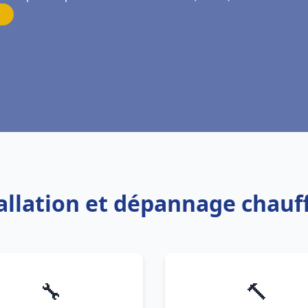
tallation et dépannage chauf
🔧
🔨