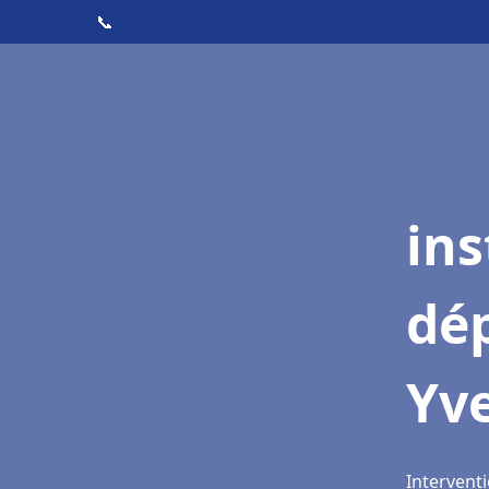
📞
ins
dé
Yv
Interventi