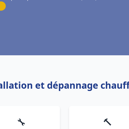
tallation et dépannage chauf
🔧
🔨