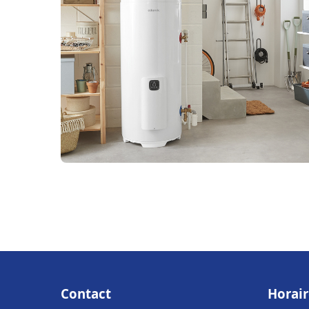
Contact
Horair