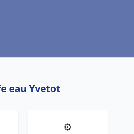
fe eau Yvetot
⚙️