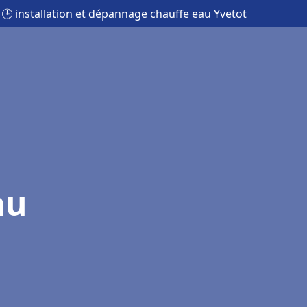
🕒 installation et dépannage chauffe eau Yvetot
au