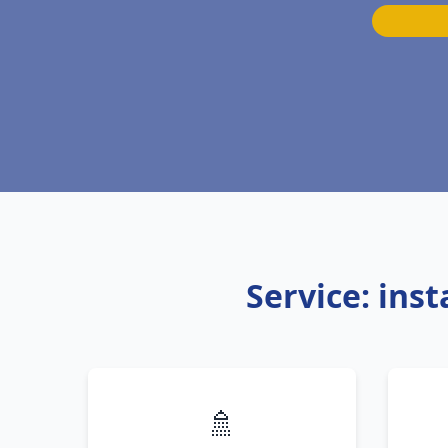
Service: ins
🚿